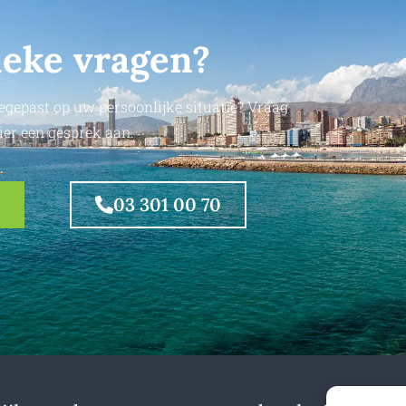
ieke vragen?
egepast op uw persoonlijke situatie? Vraag
ier een gesprek aan.
03 301 00 70