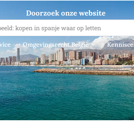
Doorzoek onze website
vice
Omgevingsrecht België
Kennisc