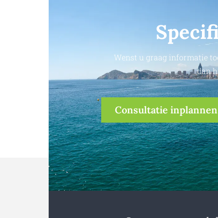
Specif
Wenst u graag informatie to
dan h
Consultatie inplannen