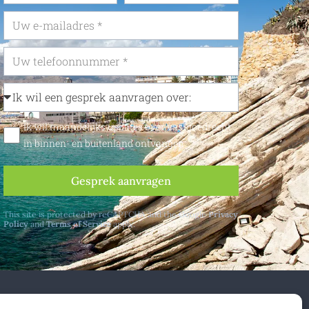
Ik wil maandelijks updates over vastgoedrecht
in binnen- en buitenland ontvangen
Gesprek aanvragen
This site is protected by reCAPTCHA and the Google
Privacy
Policy
and
Terms of Service
apply.