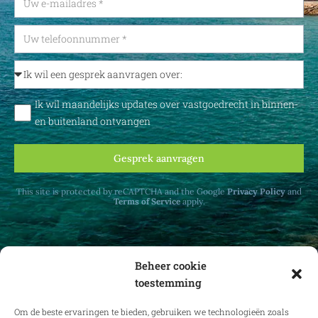
Ik wil maandelijks updates over vastgoedrecht in binnen-
en buitenland ontvangen
Gesprek aanvragen
This site is protected by reCAPTCHA and the Google
Privacy Policy
and
Terms of Service
apply.
Beheer cookie
toestemming
Ontvang maandelijks updates over
vastgoedrecht in binnen- en buitenland.
Om de beste ervaringen te bieden, gebruiken we technologieën zoals