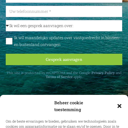
Ik wil maandelijks updates over vastgoedrecht in binnen-
en buitenland ontvangen
Gesprek aanvragen
This site is protected by reCAPTCHA and the Google
Privacy Policy
and
Terms of Service
apply.
Beheer cookie
toestemming
Ontvang maandelijks updates over
vastgoedrecht in binnen- en buitenland.
Om de beste ervaringen te bieden, gebruiken we technologieën zoals
cookies om apparaatinformatie op te slaan en/of te openen. Door in te