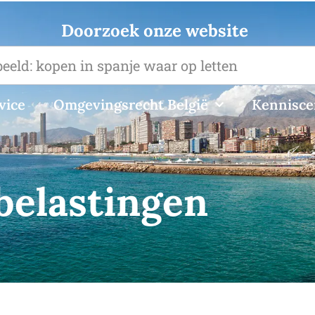
Doorzoek onze website
vice
Omgevingsrecht België
Kennisc
belastingen