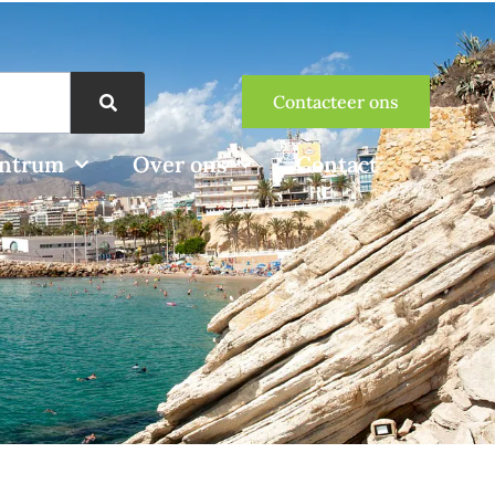
Contacteer ons
entrum
Over ons
Contact