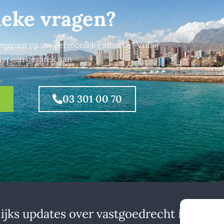
ieke vragen?
egepast op uw persoonlijke situatie? Vraag
ier een gesprek aan.
03 301 00 70
jks updates over vastgoedrecht in binne