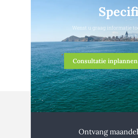
Specif
Wenst u graag informatie to
dan h
Consultatie inplannen
Ontvang maandeli