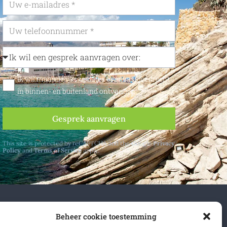
Ik wil maandelijks updates over vastgoedrecht
in binnen- en buitenland ontvangen
Gesprek aanvragen
This site is protected by reCAPTCHA and the Google
Privacy
Policy
and
Terms of Service
apply.
n- en buitenland.
Beheer cookie toestemming