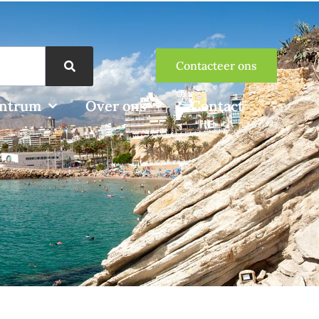
Contacteer ons
entrum
Over ons
Contact