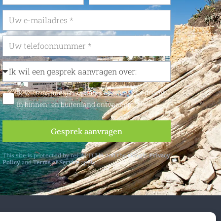
Ik wil maandelijks updates over vastgoedrecht
in binnen- en buitenland ontvangen
Gesprek aanvragen
This site is protected by reCAPTCHA and the Google
Privacy
Policy
and
Terms of Service
apply.