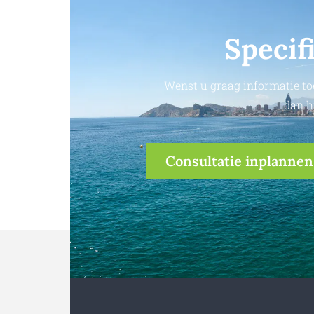
Specif
Wenst u graag informatie to
dan h
Consultatie inplannen