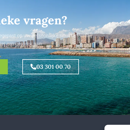
ieke vragen?
egepast op uw persoonlijke situatie? Vraag
ier een gesprek aan.
03 301 00 70