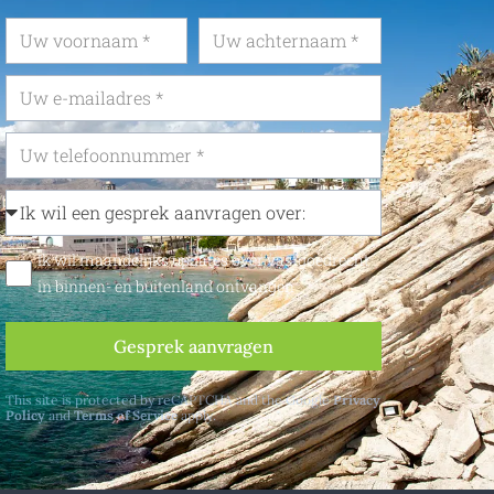
Ik wil maandelijks updates over vastgoedrecht
in binnen- en buitenland ontvangen
Gesprek aanvragen
This site is protected by reCAPTCHA and the Google
Privacy
Policy
and
Terms of Service
apply.