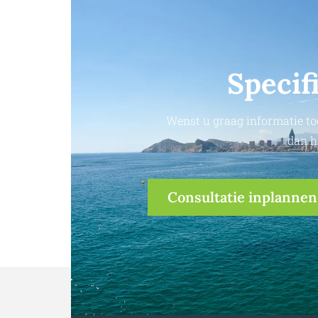
Specif
Wenst u graag informatie to
dan h
Consultatie inplannen