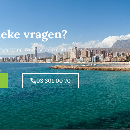
ieke vragen?
egepast op uw persoonlijke situatie? Vraag
ier een gesprek aan.
03 301 00 70