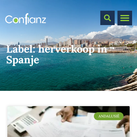
Label:
herverkoop in
Spanje
ANDALUSIË