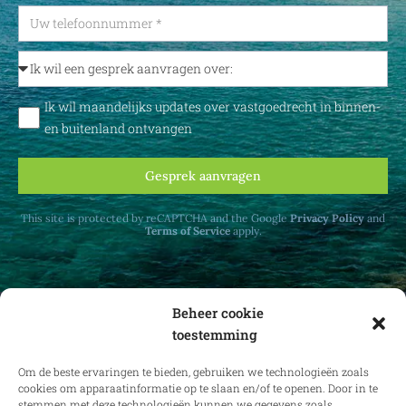
Ik wil maandelijks updates over vastgoedrecht in binnen-
en buitenland ontvangen
Gesprek aanvragen
This site is protected by reCAPTCHA and the Google
Privacy Policy
and
Terms of Service
apply.
Beheer cookie
toestemming
Ontvang maandelijks updates over
vastgoedrecht in binnen- en buitenland.
Om de beste ervaringen te bieden, gebruiken we technologieën zoals
cookies om apparaatinformatie op te slaan en/of te openen. Door in te
stemmen met deze technologieën kunnen we gegevens zoals