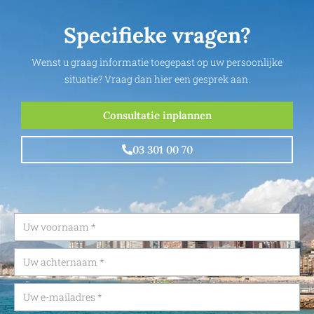
Specifieke vragen?
Wenst u graag informatie toegepast op uw persoonlijke
situatie? Vraag dan hier een gesprek aan.
Consultatie inplannen
03 301 00 70