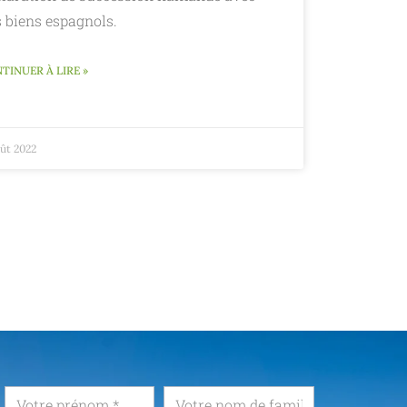
s biens espagnols.
TINUER À LIRE »
oût 2022