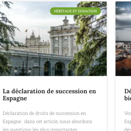
HÉRITAGE ET DONATION
La déclaration de succession en
Dé
Espagne
bi
Déclaration de droits de succession en
Vo
Espagne : dans cet article, nous abordons
Esp
les questions les plus importantes
dé