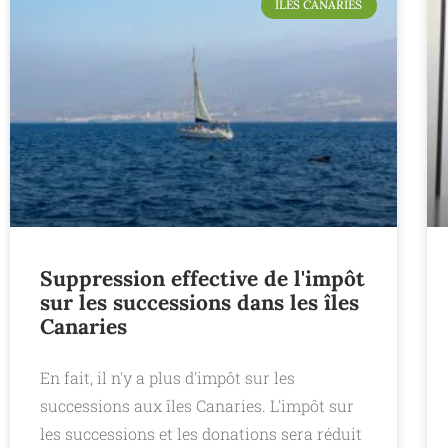
ÎLES CANARIES
Suppression effective de l'impôt
sur les successions dans les îles
Canaries
En fait, il n'y a plus d'impôt sur les
successions aux îles Canaries. L'impôt sur
les successions et les donations sera réduit