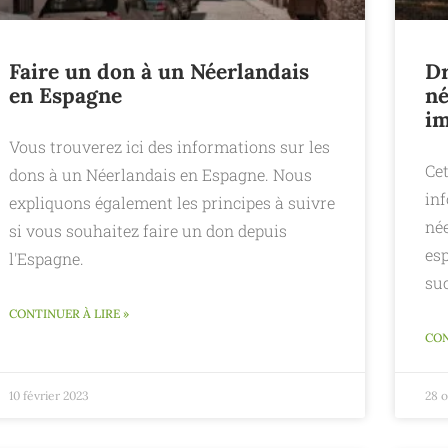
Faire un don à un Néerlandais
Dr
en Espagne
né
im
Vous trouverez ici des informations sur les
Cet
dons à un Néerlandais en Espagne. Nous
inf
expliquons également les principes à suivre
né
si vous souhaitez faire un don depuis
es
l'Espagne.
su
CONTINUER À LIRE »
CON
10 février 2023
28 