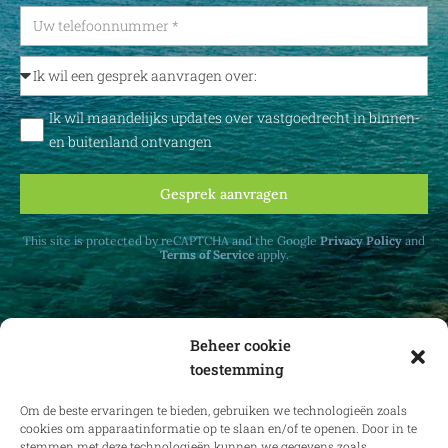
Ik wil maandelijks updates over vastgoedrecht in binnen-
en buitenland ontvangen
Gesprek aanvragen
This site is protected by reCAPTCHA and the Google
Privacy Policy
and
Terms of Service
apply.
Beheer cookie
toestemming
Ontvang maandelijks updates over
vastgoedrecht in binnen- en buitenland.
Om de beste ervaringen te bieden, gebruiken we technologieën zoals
cookies om apparaatinformatie op te slaan en/of te openen. Door in te
stemmen met deze technologieën kunnen we gegevens zoals