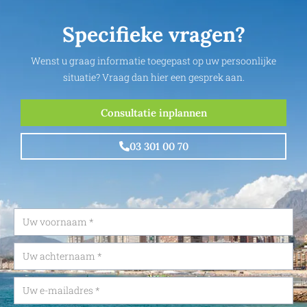
Specifieke vragen?
Wenst u graag informatie toegepast op uw persoonlijke
situatie? Vraag dan hier een gesprek aan.
Consultatie inplannen
03 301 00 70