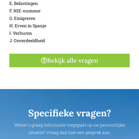
E. Belastingen
F. NIE-nummer
G. Emigreren
H. Erven in Spanje
I. Verhuren
J. Onverdeeldheid
Bekijk alle vragen
Specifieke vragen?
Wenst u graag informatie toegepast op uw persoonlijke
situatie? Vraag dan hier een gesprek aan.