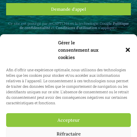
Demande d'appel
Ce site est protégé par reCAPTCHA et la technologie Google
Politique
de confidentialité
et
Conditions d'utilisation
s'appliquer.
Gérer le
consentement aux
cookies
Recevez des mises à jour mensuelles sur le
Afin d'offrir une expérience optimale, nous utilisons des technologies
droit immobilier en Belgique et à l'étranger.
telles que les cookies pour stocker et/ou accéder aux informations
relatives à l'appareil. Le consentement à ces technologies nous permet
de traiter des données telles que le comportement de navigation ou les
identifiants uniques sur ce site. L'absence de consentement ou le retrait
du consentement peut avoir des conséquences négatives sur certaines
S'abonner
caractéristiques et fonctions.
Accepteur
2025 Confianz - Tous droits réservés.
Conditions générales d'utilisation
Réfractaire