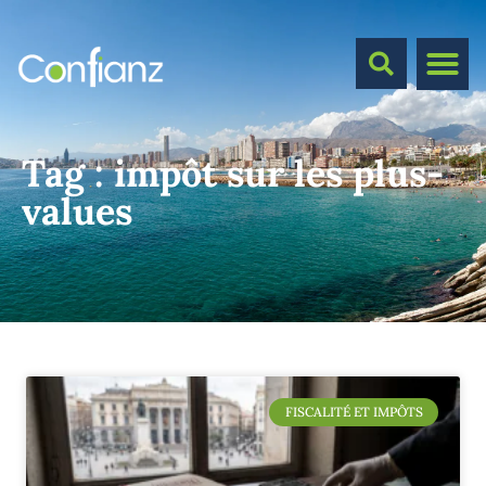
Tag :
impôt sur les plus-
values
FISCALITÉ ET IMPÔTS