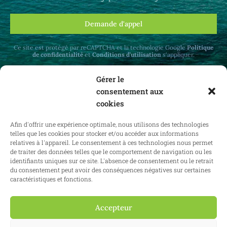
Demande d'appel
Ce site est protégé par reCAPTCHA et la technologie Google
Politique
de confidentialité
et
Conditions d'utilisation
s'appliquer.
Gérer le
consentement aux
cookies
Recevez des mises à jour mensuelles sur le
Afin d'offrir une expérience optimale, nous utilisons des technologies
droit immobilier en Belgique et à l'étranger.
telles que les cookies pour stocker et/ou accéder aux informations
relatives à l'appareil. Le consentement à ces technologies nous permet
de traiter des données telles que le comportement de navigation ou les
identifiants uniques sur ce site. L'absence de consentement ou le retrait
du consentement peut avoir des conséquences négatives sur certaines
S'abonner
caractéristiques et fonctions.
Accepteur