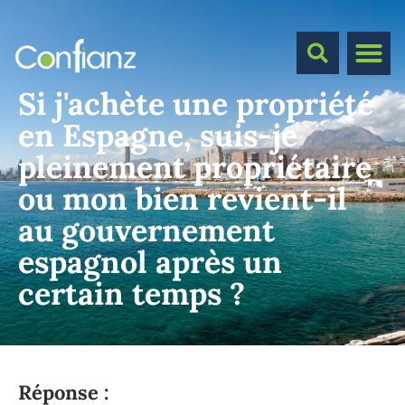
Si j'achète une propriété
en Espagne, suis-je
pleinement propriétaire
ou mon bien revient-il
au gouvernement
espagnol après un
certain temps ?
Réponse :