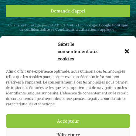
Demande d'appel
Ce site est protégé par reCAPTCHA et la technologie Google
Politique
de confidentialité
et
Conditions d'utilisation
s'appliquer.
Gérer le
consentement aux
cookies
Recevez des mises à jour mensuelles sur le
Afin d'offrir une expérience optimale, nous utilisons des technologies
droit immobilier en Belgique et à l'étranger.
telles que les cookies pour stocker et/ou accéder aux informations
relatives à l'appareil. Le consentement à ces technologies nous permet
de traiter des données telles que le comportement de navigation ou les
identifiants uniques sur ce site. L'absence de consentement ou le retrait
du consentement peut avoir des conséquences négatives sur certaines
S'abonner
caractéristiques et fonctions.
Accepteur
2025 Confianz - Tous droits réservés.
Conditions générales d'utilisation
Réfractaire