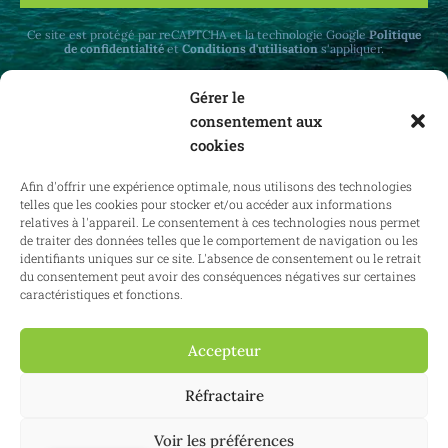
Ce site est protégé par reCAPTCHA et la technologie Google
Politique
de confidentialité
et
Conditions d'utilisation
s'appliquer.
Gérer le
consentement aux
cookies
Recevez des mises à jour mensuelles sur le
Afin d'offrir une expérience optimale, nous utilisons des technologies
droit immobilier en Belgique et à l'étranger.
telles que les cookies pour stocker et/ou accéder aux informations
relatives à l'appareil. Le consentement à ces technologies nous permet
de traiter des données telles que le comportement de navigation ou les
identifiants uniques sur ce site. L'absence de consentement ou le retrait
du consentement peut avoir des conséquences négatives sur certaines
S'abonner
caractéristiques et fonctions.
Accepteur
2025 Confianz - Tous droits réservés.
Conditions générales d'utilisation
Réfractaire
|
Politique en matière de cookies
|
Politique de confidentialité
| KBO
0713.777.468 & 0804.310.043
Voir les préférences