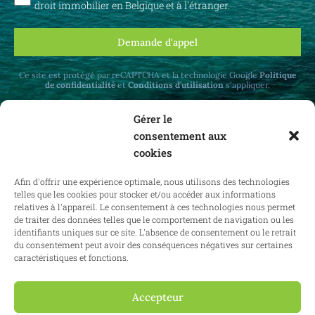
droit immobilier en Belgique et à l'étranger.
Demande d'appel
Ce site est protégé par reCAPTCHA et la technologie Google
Politique
de confidentialité
et
Conditions d'utilisation
s'appliquer.
Gérer le
consentement aux
cookies
Recevez des mises à jour mensuelles sur le
Afin d'offrir une expérience optimale, nous utilisons des technologies
droit immobilier en Belgique et à l'étranger.
telles que les cookies pour stocker et/ou accéder aux informations
relatives à l'appareil. Le consentement à ces technologies nous permet
de traiter des données telles que le comportement de navigation ou les
identifiants uniques sur ce site. L'absence de consentement ou le retrait
du consentement peut avoir des conséquences négatives sur certaines
S'abonner
caractéristiques et fonctions.
Accepteur