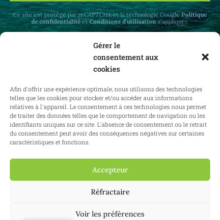
Ce site est protégé par reCAPTCHA et la technologie Google
Politique
de confidentialité
et
Conditions d'utilisation
s'appliquer.
Gérer le
consentement aux
cookies
Recevez des mises à jour mensuelles sur le
Afin d'offrir une expérience optimale, nous utilisons des technologies
droit immobilier en Belgique et à l'étranger.
telles que les cookies pour stocker et/ou accéder aux informations
relatives à l'appareil. Le consentement à ces technologies nous permet
de traiter des données telles que le comportement de navigation ou les
identifiants uniques sur ce site. L'absence de consentement ou le retrait
du consentement peut avoir des conséquences négatives sur certaines
S'abonner
caractéristiques et fonctions.
Accepteur
2025 Confianz - Tous droits réservés.
Conditions générales d'utilisation
Réfractaire
|
Politique en matière de cookies
|
Politique de confidentialité
| KBO
0713.777.468 & 0804.310.043
Voir les préférences