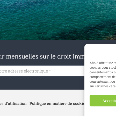
r mensuelles sur le droit immobilier en B
Afin d'offrir une 
cookies pour stock
S'ab
consentement à ce
comportement de n
consentement ou l
sur certaines cara
Accept
s d'utilisation
|
Politique en matière de cookies
|
Politique de