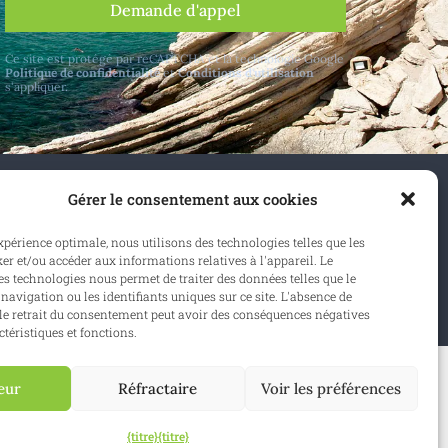
Demande d'appel
Ce site est protégé par reCAPTCHA et la technologie Google
Politique de confidentialité
et
Conditions d'utilisation
s'appliquer.
Gérer le consentement aux cookies
elgique et à l'étranger.
expérience optimale, nous utilisons des technologies telles que les
er et/ou accéder aux informations relatives à l'appareil. Le
onner
s technologies nous permet de traiter des données telles que le
avigation ou les identifiants uniques sur ce site. L'absence de
e retrait du consentement peut avoir des conséquences négatives
ctéristiques et fonctions.
eur
Réfractaire
Voir les préférences
Site web :
Synio
{titre}
{titre}