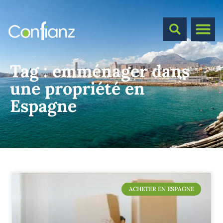
Tag :
emménager dans
une propriété en
Espagne
ACHETER EN ESPAGNE