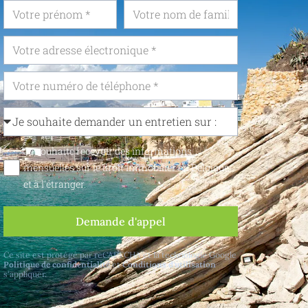
Je souhaite recevoir des informations
mensuelles sur le droit immobilier en Belgique
et à l'étranger.
Demande d'appel
Ce site est protégé par reCAPTCHA et la technologie Google
Politique de confidentialité
et
Conditions d'utilisation
s'appliquer.