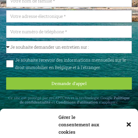
Je souhaite recevoir des informations mensuelles sur le
droit immobilier en Belgique et à l'étranger.
Demande d'appel
Ce site est protégé par reCAPTCHA et la technologie Google
Politique
de confidentialité
et
Conditions d'utilisation
s'appliquer.
Gérer le
consentement aux
cookies