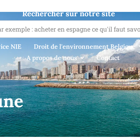
Rechercher sur notre site
ice NIE
Droit de l'environnement Belgique
A propos de nous
Contact
une