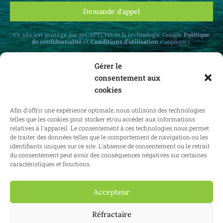
Demande d'appel
Ce site est protégé par reCAPTCHA et la technologie Google
Politique
de confidentialité
et
Conditions d'utilisation
s'appliquer.
Gérer le
consentement aux
cookies
Recevez des mises à jour mensuelles sur le
Afin d'offrir une expérience optimale, nous utilisons des technologies
droit immobilier en Belgique et à l'étranger.
telles que les cookies pour stocker et/ou accéder aux informations
relatives à l'appareil. Le consentement à ces technologies nous permet
de traiter des données telles que le comportement de navigation ou les
identifiants uniques sur ce site. L'absence de consentement ou le retrait
du consentement peut avoir des conséquences négatives sur certaines
S'abonner
caractéristiques et fonctions.
Accepteur
2025 Confianz - Tous droits réservés.
Conditions générales d'utilisation
Réfractaire