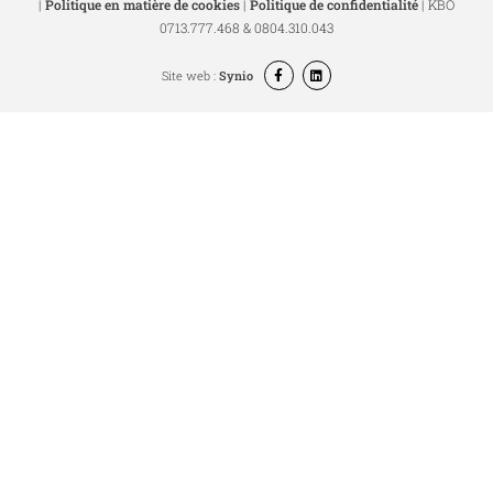
|
Politique en matière de cookies
|
Politique de confidentialité
| KBO
0713.777.468 & 0804.310.043
Site web :
Synio