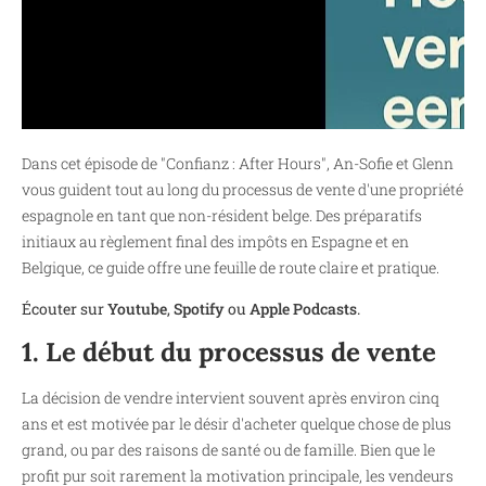
Dans cet épisode de "Confianz : After Hours", An-Sofie et Glenn
vous guident tout au long du processus de vente d'une propriété
espagnole en tant que non-résident belge. Des préparatifs
initiaux au règlement final des impôts en Espagne et en
Belgique, ce guide offre une feuille de route claire et pratique.
Écouter sur
Youtube
,
Spotify
ou
Apple Podcasts
.
1. Le début du processus de vente
La décision de vendre intervient souvent après environ cinq
ans et est motivée par le désir d'acheter quelque chose de plus
grand, ou par des raisons de santé ou de famille. Bien que le
profit pur soit rarement la motivation principale, les vendeurs