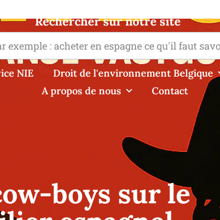
Rechercher sur notre site
ice NIE
Droit de l'environnement Belgique
A propos de nous
Contact
cow-boys sur le