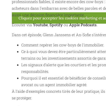
professionnels fiables, il existe encore des cow-boys
acheteurs dans l'embarras avec de belles paroles et d
aussi une décision financière importante.
Cliquez pour accepter les cookies marketing et a
Écouter via
Youtube
,
Spotify
ou
Apple Podcasts
.
Dans cet épisode, Glenn Janssens et An-Sofie s'intéress
Comment repérer les cow-boys de l'immobilier.
Ce à quoi vous devez être particulièrement atten
terrains ou les investissements assortis de gara
Les signaux d'alerte que les courtiers et les pro
responsabilités.
Pourquoi il est essentiel de bénéficier de consei
avocat ou un agent immobilier agréé.
À l'aide d'exemples concrets tirés de leur pratique,
se protéger.