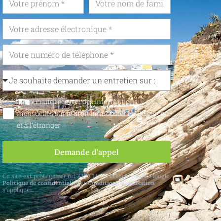
Je souhaite recevoir des informations
mensuelles sur le droit immobilier en Belgique
et à l'étranger.
Demande d'appel
Ce site est protégé par reCAPTCHA et la technologie Google
Politique de confidentialité
et
Conditions d'utilisation
s'appliquer.