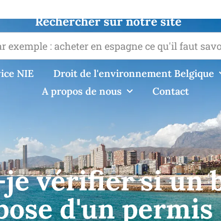
Rechercher sur notre site
ice NIE
Droit de l'environnement Belgique
A propos de nous
Contact
e vérifier si un 
pose d'un permis