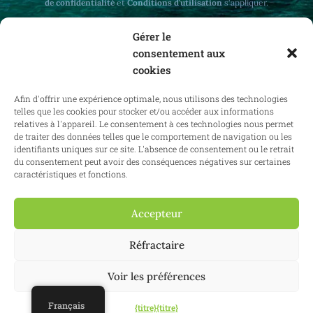
de confidentialité
et
Conditions d'utilisation
s'appliquer.
Gérer le
consentement aux
cookies
Recevez des mises à jour mensuelles sur le
Afin d'offrir une expérience optimale, nous utilisons des technologies
droit immobilier en Belgique et à l'étranger.
telles que les cookies pour stocker et/ou accéder aux informations
relatives à l'appareil. Le consentement à ces technologies nous permet
de traiter des données telles que le comportement de navigation ou les
identifiants uniques sur ce site. L'absence de consentement ou le retrait
du consentement peut avoir des conséquences négatives sur certaines
S'abonner
caractéristiques et fonctions.
Accepteur
2025 Confianz - Tous droits réservés.
Conditions générales d'utilisation
Réfractaire
|
Politique en matière de cookies
|
Politique de confidentialité
| KBO
0713.777.468 & 0804.310.043
Voir les préférences
Site web :
Synio
Français
{titre}
{titre}