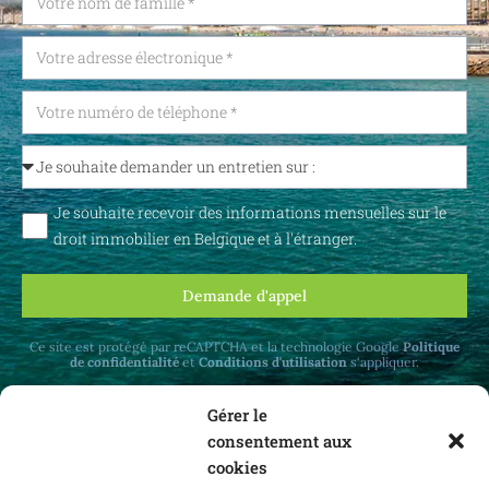
Je souhaite recevoir des informations mensuelles sur le
droit immobilier en Belgique et à l'étranger.
Demande d'appel
Ce site est protégé par reCAPTCHA et la technologie Google
Politique
de confidentialité
et
Conditions d'utilisation
s'appliquer.
Gérer le
consentement aux
cookies