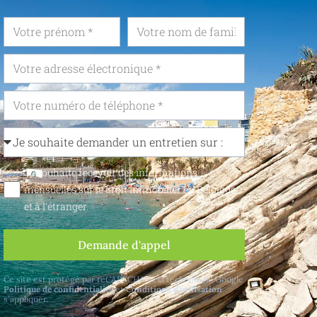
Je souhaite recevoir des informations
mensuelles sur le droit immobilier en Belgique
et à l'étranger.
Demande d'appel
Ce site est protégé par reCAPTCHA et la technologie Google
Politique de confidentialité
et
Conditions d'utilisation
s'appliquer.