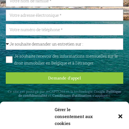
Je souhaite recevoir des informations mensuelles sur le
droit immobilier en Belgique et à l'étranger.
Demande d'appel
Ce site est protégé par reCAPTCHA et la technologie Google
Politique
de confidentialité
et
Conditions d'utilisation
s'appliquer.
Gérer le
consentement aux
cookies