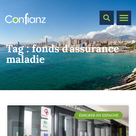
Tag :
fonds d'assurance
maladie
ÉMIGRER EN ESPAGNE