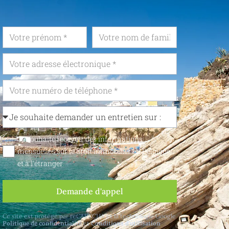
Je souhaite recevoir des informations
mensuelles sur le droit immobilier en Belgique
et à l'étranger.
Demande d'appel
Ce site est protégé par reCAPTCHA et la technologie Google
Politique de confidentialité
et
Conditions d'utilisation