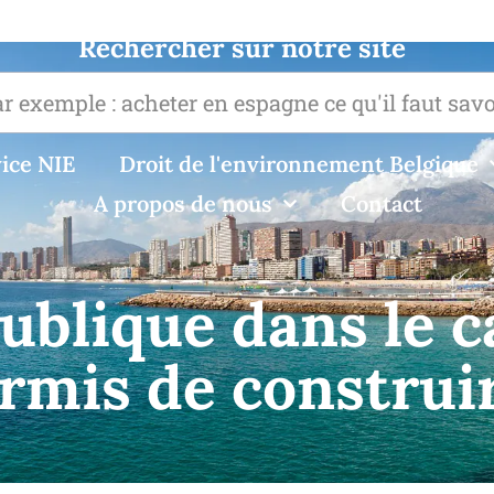
Rechercher sur notre site
ice NIE
Droit de l'environnement Belgique
A propos de nous
Contact
ublique dans le c
rmis de construi