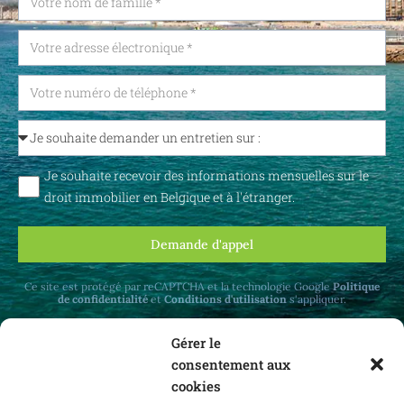
Je souhaite recevoir des informations mensuelles sur le
droit immobilier en Belgique et à l'étranger.
Demande d'appel
Ce site est protégé par reCAPTCHA et la technologie Google
Politique
de confidentialité
et
Conditions d'utilisation
s'appliquer.
Gérer le
consentement aux
cookies