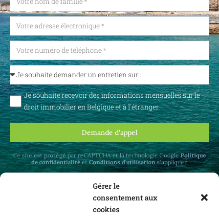
Je souhaite recevoir des informations mensuelles sur le
droit immobilier en Belgique et à l'étranger.
Demande d'appel
Ce site est protégé par reCAPTCHA et la technologie Google
Politique
de confidentialité
et
Conditions d'utilisation
s'appliquer.
Gérer le
consentement aux
cookies