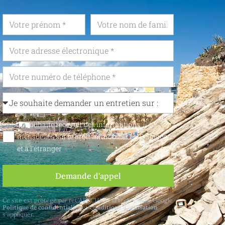
Je souhaite recevoir des informations
mensuelles sur le droit immobilier en Belgique
et à l'étranger.
Demande d'appel
Ce site est protégé par reCAPTCHA et la technologie Google
Politique de confidentialité
et
Conditions d'utilisation
s'appliquer.