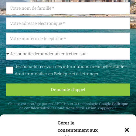
Je souhaite recevoir des informations mensuelles sur le
droit immobilier en Belgique et à l'étranger.
Demande d'appel
Ce site est protégé par reCAPTCHA et la technologie Google
Politique
de confidentialité
et
Conditions d'utilisation
s'appliquer.
Gérer le
consentement aux