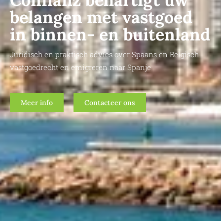
belangen met vastgoed
in binnen- en buitenland
Juridisch en praktisch advies over Spaans en Belgisch
vastgoedrecht en emigreren naar Spanje
Meer info
Contacteer ons